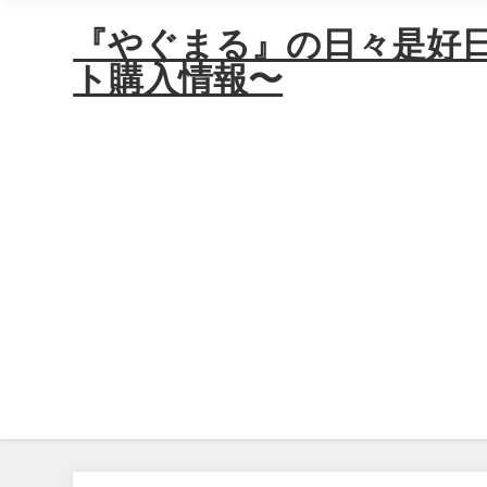
『やぐまる』の日々是好
ト購入情報〜