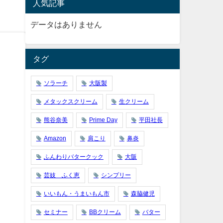
人気記事
データはありません
タグ
ソラーチ
大阪製
メタックスクリーム
生クリーム
熊谷奈美
Prime Day
平田社長
Amazon
肩こり
鼻炎
ふんわりバタークック
大阪
芸妓 ふく恵
シンプリー
いいもん・うまいもん市
森脇健児
セミナー
BBクリーム
バター