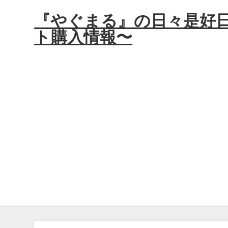
『やぐまる』の日々是好
ト購入情報〜