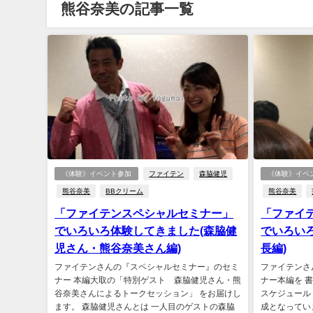
熊谷奈美の記事一覧
《体験》イベント参加
ファイテン
森脇健児
《体験》イベ
熊谷奈美
BBクリーム
熊谷奈美
「ファイテンスペシャルセミナー」
「ファイ
でいろいろ体験してきました(森脇健
でいろい
児さん・熊谷奈美さん編)
長編)
ファイテンさんの『スペシャルセミナー』のセミ
ファイテンさ
ナー 本編大取の「特別ゲスト 森脇健児さん・熊
ナー本編を 
谷奈美さんによるトークセッション」 をお届けし
スケジュール
ます。 森脇健児さんとは 一人目のゲストの森脇
成となってい