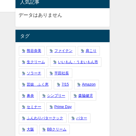
人気記事
データはありません
タグ
熊谷奈美
ファイテン
肩こり
生クリーム
いいもん・うまいもん市
ソラーチ
平田社長
芸妓 ふく恵
7/15
Amazon
鼻炎
シンプリー
森脇健児
セミナー
Prime Day
ふんわりバタークック
バター
大阪
BBクリーム