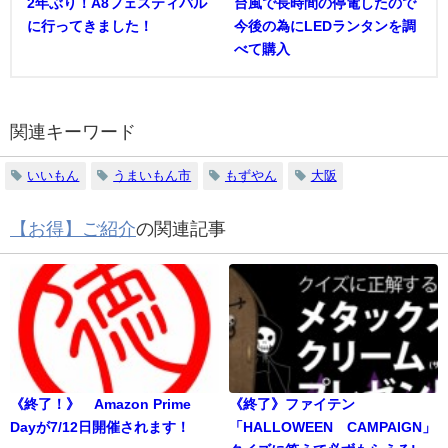
2年ぶり！A8フェスティバル
台風で長時間の停電したので
に行ってきました！
今後の為にLEDランタンを調
べて購入
関連キーワード
いいもん
うまいもん市
もずやん
大阪
【お得】ご紹介
の関連記事
《終了！》 Amazon Prime
《終了》ファイテン
Dayが7/12日開催されます！
「HALLOWEEN CAMPAIGN」