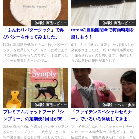
《体験》商品レビュー
《体験》商品レビュー
「ふんわりバタークック」で再
totesの自動開閉傘で梅雨時期を
びバターを作ってみました。
楽しもう！
以前に乳脂肪分45%で『ふんわりバターク
6月に入って早々に近畿までの梅雨入りが
ック』を使用してバターを作った時にあま
発表されましたね。 残りの地域も間もな
りに時間が掛かったのですが、丁度作った
く発表されるものと思います。 梅雨とい
バターを消費しきったので...
うのは意外に範囲が限られて...
《体験》商品レビュー
《体験》イベント参加
プレミアムキャットフード『シ
「ファイテンスペシャルセミナ
ンプリー』の定期便2回目が来
ー」でいろいろ体験してきまし
た！
た(森脇健児さん・熊谷奈美さん
高齢の猫のためにと購入したレティシアン
ファイテンさんの『スペシャルセミナー』
さんの『シンプリー』。 残念なことに今
のセミナー 本編大取の「特別ゲスト 森
編)
年の夏を越えることは叶いませんでした。
脇健児さん・熊谷奈美さんによるトークセ