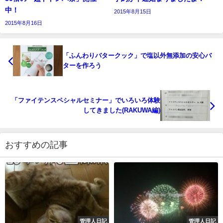
中！
2015年8月15日
2015年8月16日
「ふんわりバタークック」で塩以外無添加の安心バ
ターを作ろう
「ファイテンスペシャルセミナー」でいろいろ体験
してきました(RAKUWA編)
おすすめの記事
管理人日記
管理人日記