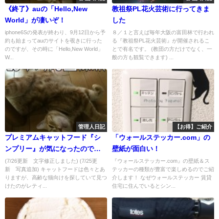
《終了》auの「Hello,New
教祖祭PL花火芸術に行ってきま
World」が凄いぞ！
した
iphone6Sの発表が終わり、9月12日から予
８／１と言えば毎年大阪の富田林で行われ
約も始まってauのサイトを覗きに行った
る『教祖祭PL花火芸術』が開催されるこ
のですが、その時に「Hello,New World」
とで有名です。 (教団の方だけでなく、一
W...
般の方も観覧できます) ...
管理人日記
【お得】ご紹介
プレミアムキャットフード『シ
「ウォールステッカー.com」の
ンプリー』が気になったので注
壁紙が面白い！
文してみました
(7/26更新 文字修正しました) (7/25更
『ウォールステッカー.com』の壁紙＆ス
新 写真追加) キャットフードは色々とあ
テッカーの種類が豊富で楽しめるのでご紹
りますが、高齢な猫向けを探していて見つ
介します！ なぜウォールステッカー 賃貸
けたのがレティ...
住宅に住んでいるとシン...