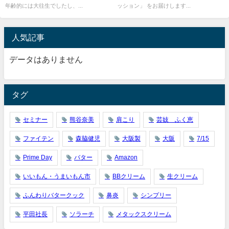
年齢的には大往生でしたし、...
ッション」 をお届けします...
人気記事
データはありません
タグ
セミナー
熊谷奈美
肩こり
芸妓 ふく恵
ファイテン
森脇健児
大阪製
大阪
7/15
Prime Day
バター
Amazon
いいもん・うまいもん市
BBクリーム
生クリーム
ふんわりバタークック
鼻炎
シンプリー
平田社長
ソラーチ
メタックスクリーム