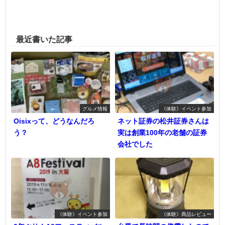
最近書いた記事
グルメ情報
《体験》イベント参加
Oisixって、どうなんだろ
ネット証券の松井証券さんは
う？
実は創業100年の老舗の証券
会社でした
《体験》イベント参加
《体験》商品レビュー