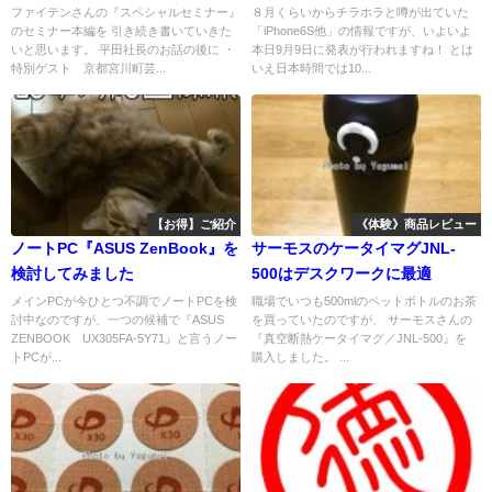
た(芸妓 ふく恵さん編)
ファイテンさんの『スペシャルセミナー』
８月くらいからチラホラと噂が出ていた
のセミナー本編を 引き続き書いていきた
「iPhone6S他」の情報ですが、いよいよ
いと思います。 平田社長のお話の後に ・
本日9月9日に発表が行われますね！ とは
特別ゲスト 京都宮川町芸...
いえ日本時間では10...
【お得】ご紹介
《体験》商品レビュー
ノートPC『ASUS ZenBook』を
サーモスのケータイマグJNL-
検討してみました
500はデスクワークに最適
メインPCが今ひとつ不調でノートPCを検
職場でいつも500mlのペットボトルのお茶
討中なのですが、一つの候補で『ASUS
を買っていたのですが、 サーモスさんの
ZENBOOK UX305FA-5Y71』と言うノー
『真空断熱ケータイマグ／JNL-500』を
トPCが...
購入しました。 ...