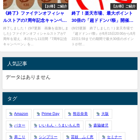
【お得】ご紹介
【お得】ご紹介
《終了》ファイテンオフィシャ
終了！楽天市場、最大ポイント
ルストアの7周年記念キャンペー
30倍の「超ドドンパ祭」開催
ンが実施中ですよ
中！
終了しました！ (9/7更新 画像を追加しま
(8/23更新 終了しました！) 楽天市場で
した) ファイテンオフィシャルストアが7
『超ドドンパ祭』が8月15日20:00から8月
周年を迎え、本日から11日間『7周年記念
22日1:59までの期間で最大30倍のポイン
キャンペーン』を...
トが付...
人気記事
データはありません
タグ
Amazon
Prime Day
熊谷奈美
大阪
バター
いいもん・うまいもん市
森脇健児
肩こり
シンプリー
芸妓 ふく恵
セミナー