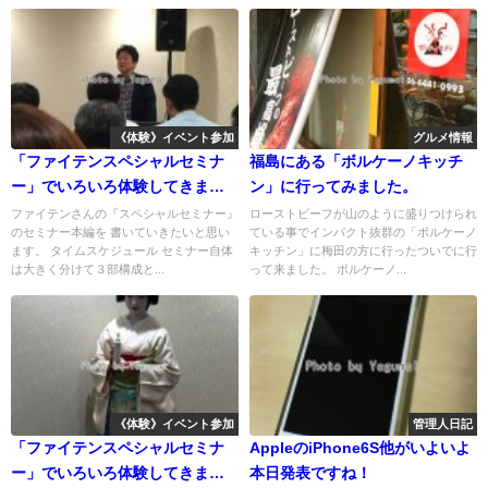
《体験》イベント参加
グルメ情報
「ファイテンスペシャルセミナ
福島にある「ボルケーノキッチ
ー」でいろいろ体験してきまし
ン」に行ってみました。
た(平田社長編)
ファイテンさんの『スペシャルセミナー』
ローストビーフが山のように盛りつけられ
のセミナー本編を 書いていきたいと思い
ている事でインパクト抜群の「ボルケーノ
ます。 タイムスケジュール セミナー自体
キッチン」に梅田の方に行ったついでに行
は大きく分けて３部構成と...
って来ました。 ボルケーノ...
《体験》イベント参加
管理人日記
「ファイテンスペシャルセミナ
AppleのiPhone6S他がいよいよ
ー」でいろいろ体験してきまし
本日発表ですね！